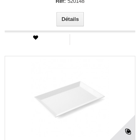
Ref:
520148
Détails