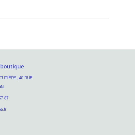
 boutique
UTIERS, 40 RUE
ON
57 87
o.fr