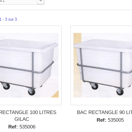
à Z
 - 3 sur 3.
RECTANGLE 100 LITRES
BAC RECTANGLE 90 LI
GILAC
Ref:
535005
Ref:
535006