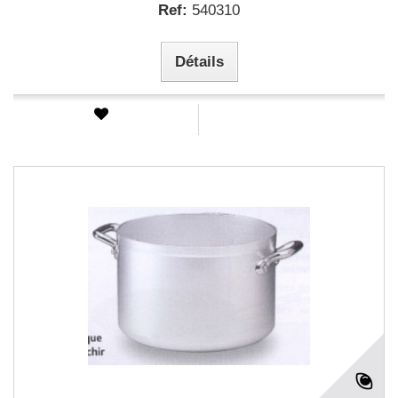
Ref:
540310
Détails