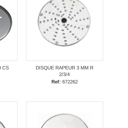
0 CS
DISQUE RAPEUR 3 MM R
2/3/4
Ref:
672262