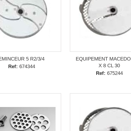
EMINCEUR 5 R2/3/4
EQUIPEMENT MACEDOI
X 8 CL 30
Ref:
674344
Ref:
675244