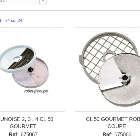
à Z
1 - 24 sur 24.
UNOISE 2, 3 , 4 CL 50
CL 50 GOURMET RO
GOURMET
COUPE
Ref:
675067
Ref:
675066