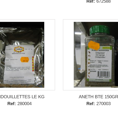
Ref:
672588
DOUILLETTES LE KG
ANETH BTE 150G
Ref:
280004
Ref:
270003