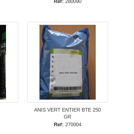
Ref:
280090
R
ANIS VERT ENTIER BTE 250
GR
Ref:
270004