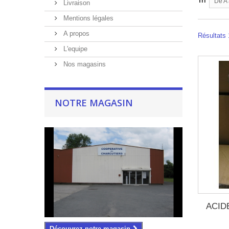
Tri
De A 
Livraison
Mentions légales
A propos
Résultats 
L'equipe
Nos magasins
NOTRE MAGASIN
ACID
Découvrez notre magasin