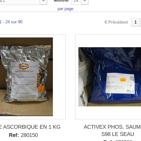
Montrer
à Z
24
par page
1 - 24 sur 90.
Précédent
1
E ASCORBIQUE EN 1 KG
ACTIVEX PHOS. SAU
S98 LE SEAU
Ref:
280150