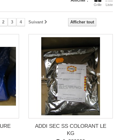
Afficher :
Grille
Liste
2
3
4
Suivant
Afficher tout
MURE
ADDI SEC SS COLORANT LE
KG