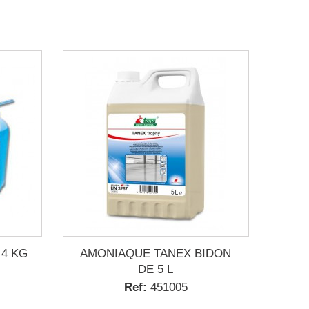
 4 KG
AMONIAQUE TANEX BIDON
DE 5 L
Ref:
451005