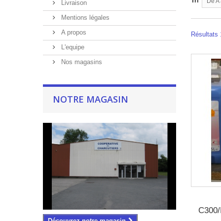
Tri
De A 
Livraison
Mentions légales
A propos
Résultats 
L'equipe
Nos magasins
NOTRE MAGASIN
C300
Découvrez notre magasin