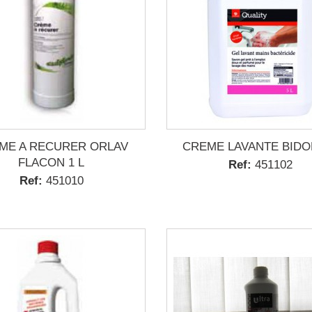
ME A RECURER ORLAV
CREME LAVANTE BIDON
FLACON 1 L
Ref:
451102
Ref:
451010