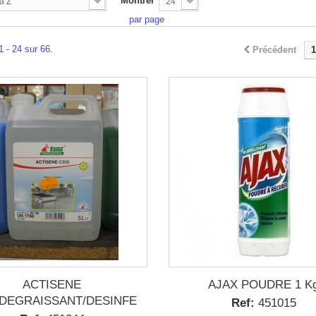
Montrer
à Z
24
par page
1 - 24 sur 66.
Précédent
1
ACTISENE
AJAX POUDRE 1 K
/DEGRAISSANT/DESINFECTANT
Ref:
451015