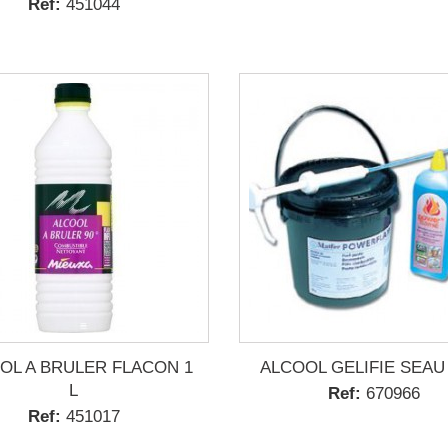
Ref:
451044
OL A BRULER FLACON 1
ALCOOL GELIFIE SEAU
L
Ref:
670966
Ref:
451017