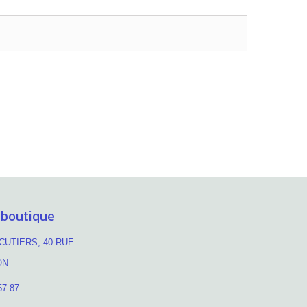
 boutique
UTIERS, 40 RUE
ON
57 87