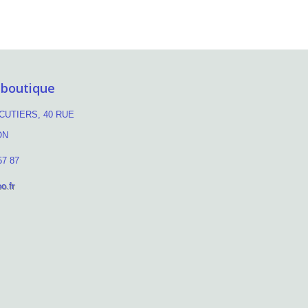
 boutique
UTIERS, 40 RUE
ON
57 87
o.fr