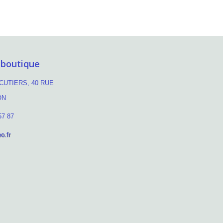
 boutique
UTIERS, 40 RUE
ON
57 87
o.fr