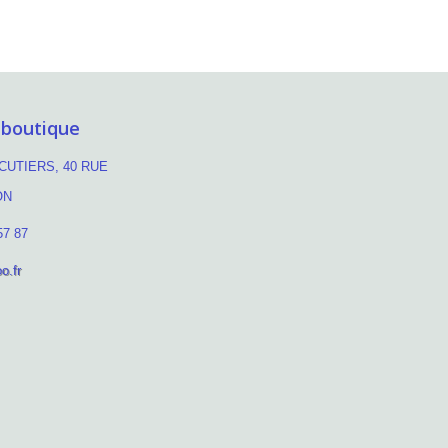
 boutique
UTIERS, 40 RUE
ON
57 87
o.fr