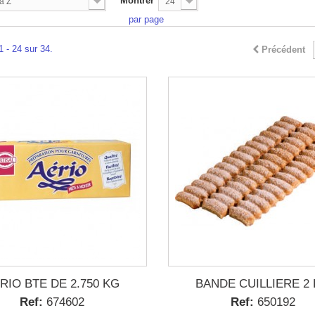
Montrer
à Z
24
par page
1 - 24 sur 34.
Précédent
RIO BTE DE 2.750 KG
BANDE CUILLIERE 2
Ref:
674602
Ref:
650192