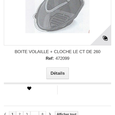
BOITE VOLAILLE + CLOCHE LE CT DE 260
Ref:
472099
Détails
1
2
3
...
8
Afficher tout